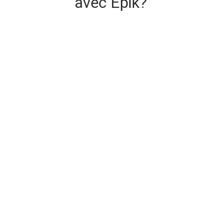
avec Epik?
Livraison de domaine sécurisée et
instantanée
Le domaine que vous achetez est livré à l'achat.